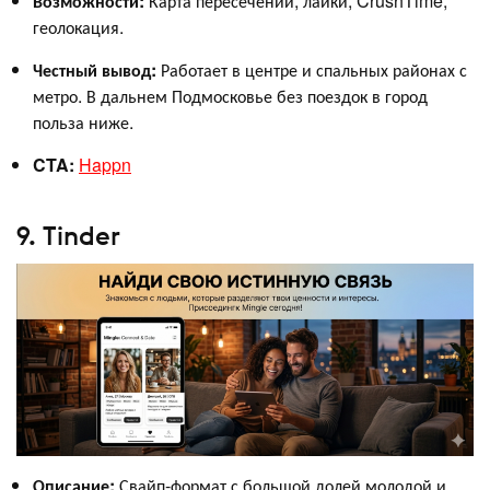
Возможности:
Карта пересечений, лайки, CrushTime,
геолокация.
Честный вывод:
Работает в центре и спальных районах с
метро. В дальнем Подмосковье без поездок в город
польза ниже.
CTA:
Happn
9. Tinder
Описание:
Свайп‑формат с большой долей молодой и