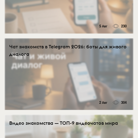
5 Авг
230
Чат знакомств в Telegram 2026: боты для живого
диалога
2 Авг
304
Видео знакомства — ТОП-9 видеочатов мира