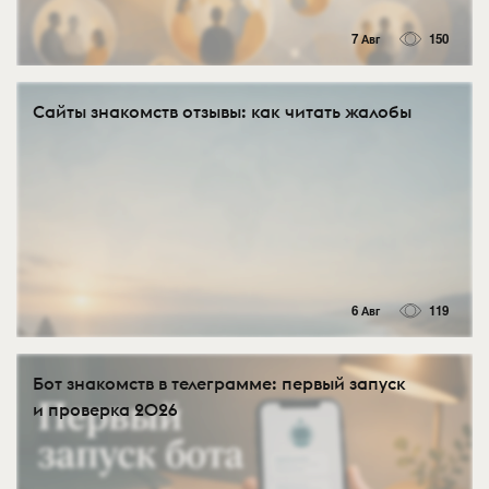
7 Авг
150
Сайты знакомств отзывы: как читать жалобы
6 Авг
119
Бот знакомств в телеграмме: первый запуск
и проверка 2026