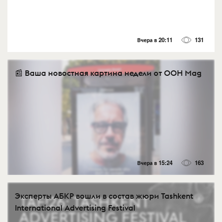
Вчера в 20:11
131
📰 Ваша новостная картина недели от OOH Mag
Вчера в 15:24
163
Эксперты АБКР вошли в состав жюри Tashkent
International Advertising Festival