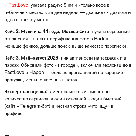
+
FastLove
, указала радиус 5 км и «только кофе в
публичных местах». За две недели — два живых диалога и
одна встреча у метро.
Кейс 2. Мужчина 44 года, Москва‑Сити
: нужны серьёзные
отношения. Teamo + верификация фото в Badoo —
меньше фейков, дольше поиск, выше качество переписки.
Кейс 3. Май–август 2026:
пик активности на террасах и в
парках. Обновили фото «в городе», включили геолокацию в
FastLove и Happn — больше приглашений на короткие
прогулки, меньше «вечных» чатов.
Экспертная оценка:
в мегаполисе выигрывает не
количество сервисов, а один основной + один быстрый
(сайт + Telegram‑бот) и честная строка «что ищу» в
профиле.