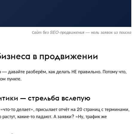
Сайт без SEO-продвижения — ноль заявок из поиска
бизнеса в продвижении
 — давайте разберём, как делать НЕ правильно. Потому что,
ном пункте.
итики — стрельба вслепую
«что-то делает», присылает отчёт на 20 страниц с терминами,
растут, какие-то падают. А заявки? «Ну, трафик же