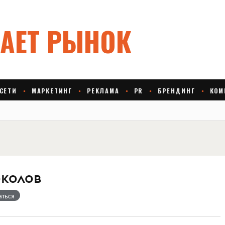
колов
аться