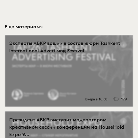
Еще материалы
Эксперты АБКР вошли в состав жюри Tashkent
International Advertising Festival
Вчера в 18:56
179
Президент АБКР выступит модератором
креативной сессии конференции на HouseHold
Expo 2...