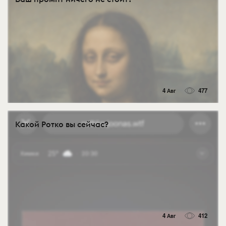
4 Авг
477
Какой Ротко вы сейчас?
4 Авг
412