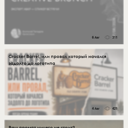
6 Авг
311
Cracker Barrel, или провал который начался
задолго до логотипа
4 Авг
421
Ваш промпт ничего не стоит?