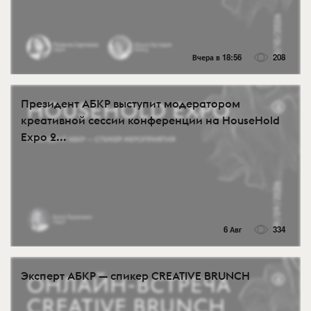
Вчера в 18:56
208
Президент АБКР выступит модератором
креативной сессии конференции на HouseHold
Expo 2...
6 Авг
334
Эксперт АБКР — спикер CREATIVE BRUNCH