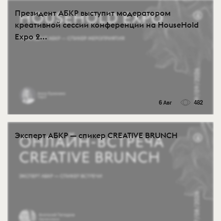
Президент АБКР выступит модератором
креативной сессии конференции на HouseHold
Expo 2...
6 Авг
482
Эксперт АБКР — спикер CREATIVE BRUNCH