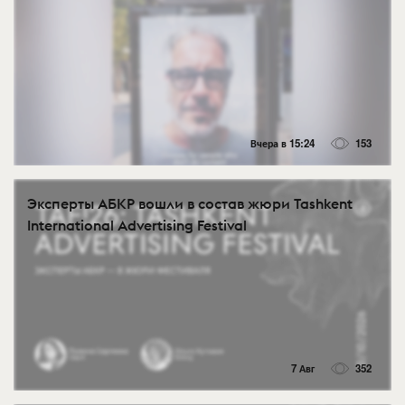
Вчера в 15:24
153
Эксперты АБКР вошли в состав жюри Tashkent
International Advertising Festival
7 Авг
352