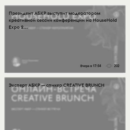
Президент АБКР выступит модератором
креативной сессии конференции на HouseHold
Expo 2...
Вчера в 17:54
202
Эксперт АБКР — спикер CREATIVE BRUNCH