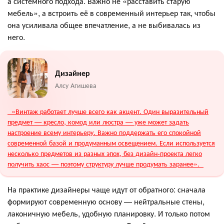
а системного подхода. Важно не «расставить старую
мебель», а встроить её в современный интерьер так, чтобы
она усиливала общее впечатление, а не выбивалась из
него.
Дизайнер
Алсу Агишева
«Винтаж работает лучше всего как акцент. Один выразительный
предмет — кресло, комод или люстра — уже может задать
настроение всему интерьеру. Важно поддержать его спокойной
современной базой и продуманным освещением. Если используется
несколько предметов из разных эпох, без дизайн-проекта легко
получить хаос — поэтому структуру лучше продумать заранее».
На практике дизайнеры чаще идут от обратного: сначала
формируют современную основу — нейтральные стены,
лаконичную мебель, удобную планировку. И только потом