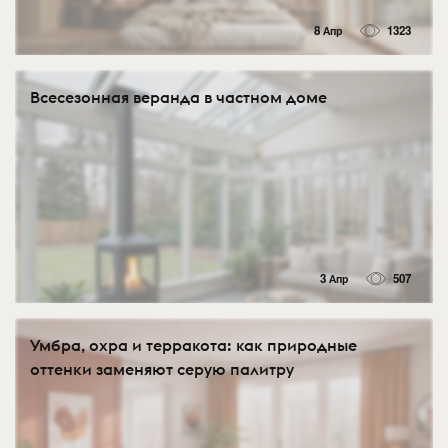
8 Апр
1323
Всесезонная веранда в частном доме
3 Апр
507
Умбра, охра и терракота: как природные
оттенки заменяют серую палитру