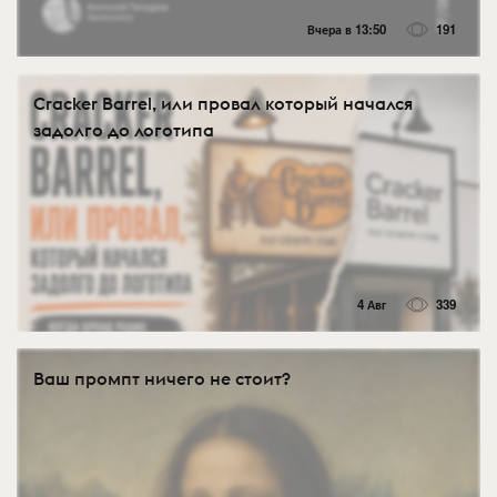
Вчера в 13:50
191
Cracker Barrel, или провал который начался
задолго до логотипа
4 Авг
339
Ваш промпт ничего не стоит?