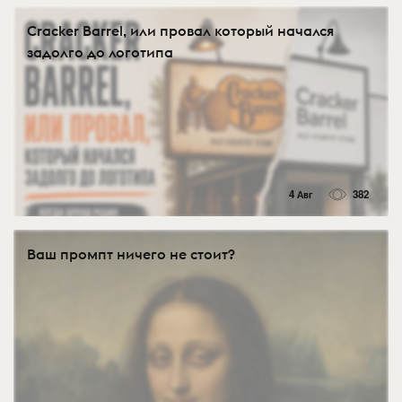
Cracker Barrel, или провал который начался
задолго до логотипа
4 Авг
382
Ваш промпт ничего не стоит?