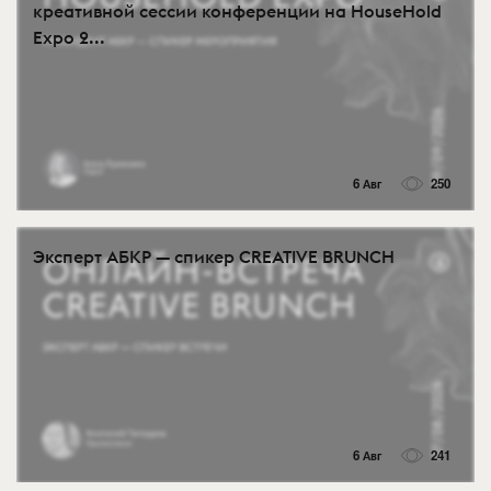
креативной сессии конференции на HouseHold
Expo 2...
6 Авг
250
Эксперт АБКР — спикер CREATIVE BRUNCH
6 Авг
241