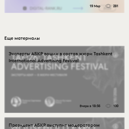
19 Мар
281
Еще материалы
Эксперты АБКР вошли в состав жюри Tashkent
International Advertising Festival
Вчера в 18:56
100
Президент АБКР выступит модератором