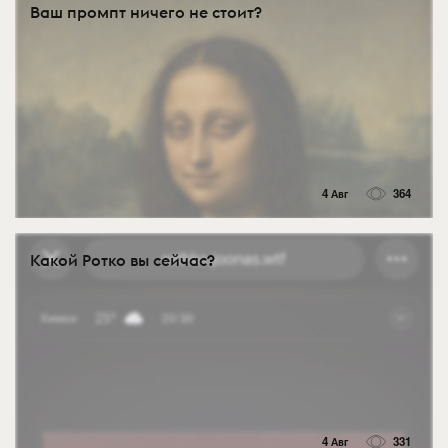
Ваш промпт ничего не стоит?
4 Авг
364
Какой Ротко вы сейчас?
4 Авг
331