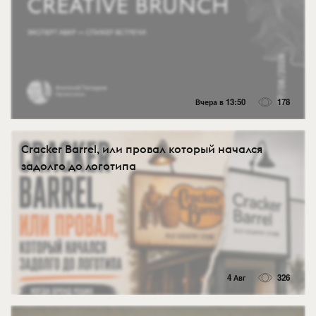
Вчера в 13:50
178
Cracker Barrel, или провал который начался
задолго до логотипа
4 Авг
326