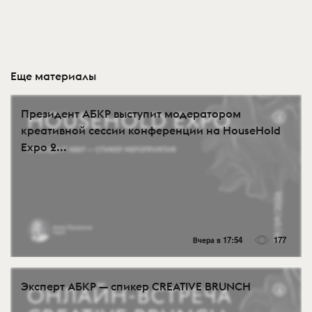
Еще материалы
Президент АБКР выступит модератором
креативной сессии конференции на HouseHold
Expo 2...
Вчера в 17:54
177
Эксперт АБКР — спикер CREATIVE BRUNCH