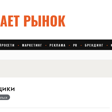
щики
аться