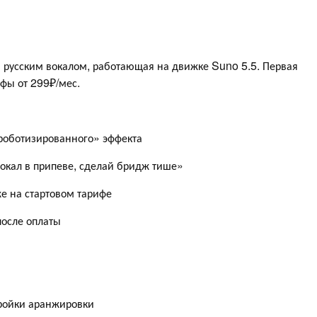
м русским вокалом, работающая на движке Suno 5.5. Первая
фы от 299₽/мес.
«роботизированного» эффекта
окал в припеве, сделай бридж тише»
е на стартовом тарифе
осле оплаты
тройки аранжировки