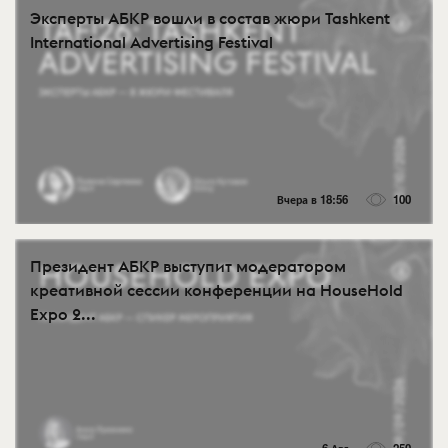
Эксперты АБКР вошли в состав жюри Tashkent
International Advertising Festival
Вчера в 18:56
100
Президент АБКР выступит модератором
креативной сессии конференции на HouseHold
Expo 2...