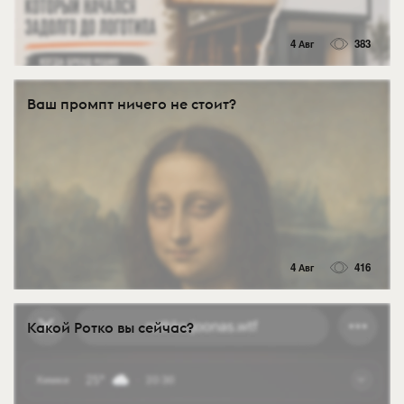
4 Авг
383
Ваш промпт ничего не стоит?
4 Авг
416
Какой Ротко вы сейчас?