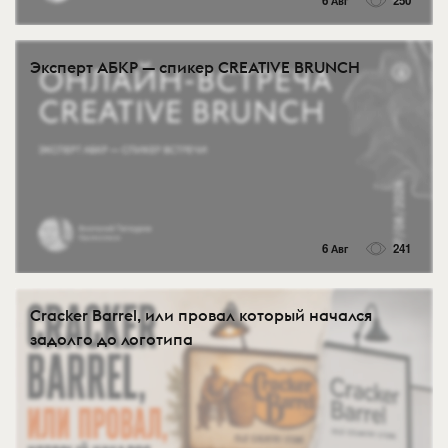
6 Авг
250
Эксперт АБКР — спикер CREATIVE BRUNCH
6 Авг
241
Cracker Barrel, или провал который начался
задолго до логотипа