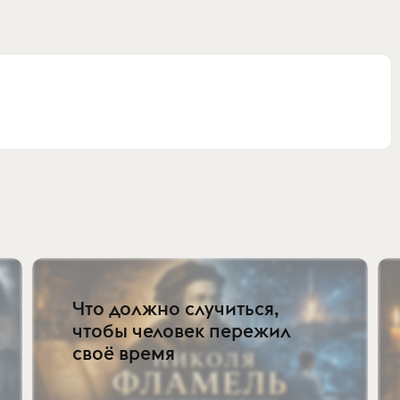
Что должно случиться,
чтобы человек пережил
своё время