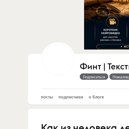
Финт | Текс
Подписаться
Пожалов
посты
подписчики
о блоге
Как из человека д