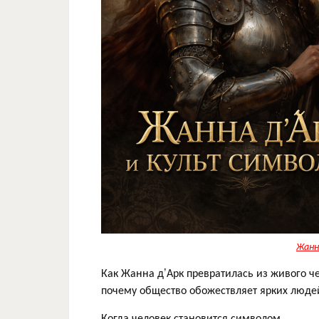
Жанн
Как Жанна д’Арк превратилась из живого че
почему общество обожествляет ярких людей
Когда человек становится символом