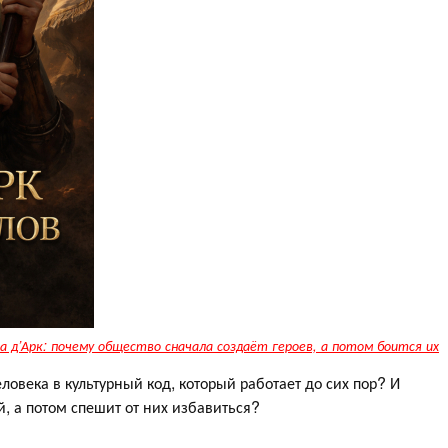
а д’Арк: почему общество сначала создаёт героев, а потом боится их
ловека в культурный код, который работает до сих пор? И
, а потом спешит от них избавиться?