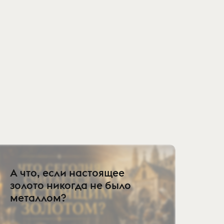
А что, если настоящее
золото никогда не было
металлом?