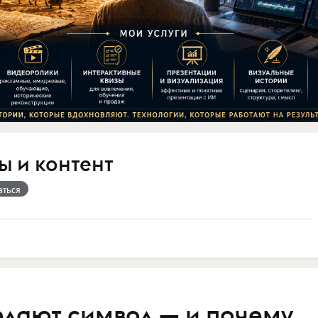
ты и контент
аться
елают символ — и почему