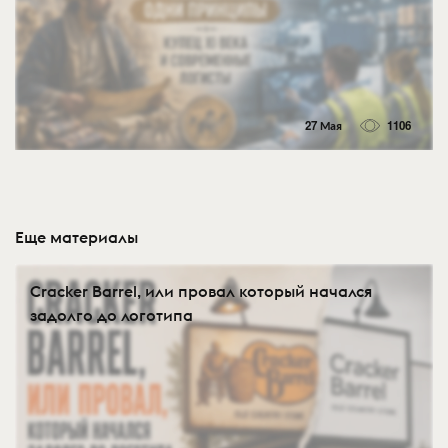
27 Мая
1106
Еще материалы
Cracker Barrel, или провал который начался
задолго до логотипа