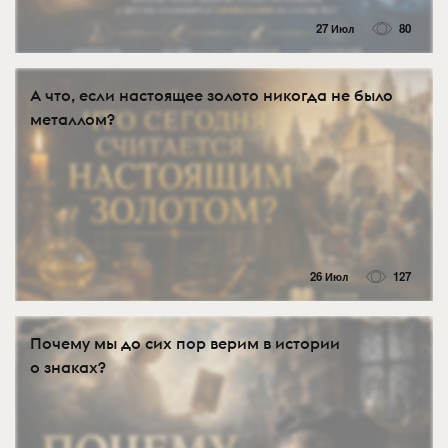
27 Июл
80
А что, если настоящее золото никогда не было
металлом?
26 Июл
127
Почему мы до сих пор верим в истории
о знаках?