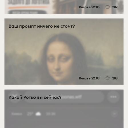
Вчера в 22:06
202
Ваш промпт ничего не стоит?
Вчера в 22:03
208
Какой Ротко вы сейчас?