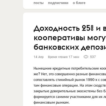
посты
подписчики
о блоге
Доходность 25% и
кооперативы могу
банковских депоз
14 Апр
Время чтения 17 мин
537
Нынешние кредитные потребительские коопе
же? Нет, это совершенно разные финансовы
сопоставлять стихийный рынок 1990-х с со
там финансовые операции. На этом сходст
закрытые доверительные экосистемы без б
формируется самими участниками для их л
финансовым рынкам.