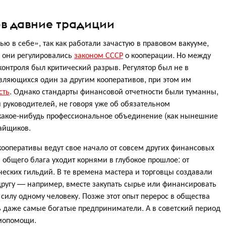
ов давние традиции
ю в себе», так как работали зачастую в правовом вакууме,
 они регулировались
законом СССР
о кооперации. Но между
нтроля был критический разрыв. Регулятор был не в
вляющихся один за другим кооперативов, при этом им
сть
. Однако стандарты финансовой отчетности были туманны,
 руководителей, не говоря уже об обязательном
 какое-нибудь профессиональное объединение (как нынешние
пайщиков.
ооперативы ведут свое начало от совсем других финансовых
 общего блага уходит корнями в глубокое прошлое: от
еских гильдий. В те времена мастера и торговцы создавали
другу — например, вместе закупать сырье или финансировать
силу одному человеку. Позже этот опыт перерос в общества
ь даже самые богатые предприниматели. А в советский период
имопомощи.