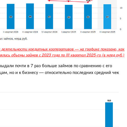
а деятельности кредитных кооперативов — на графике показано, как
ялись объемы займов с 2023 года по III квартал 2025-го (в млрд руб.)
выдали почти в 7 раз больше займов по сравнению с его
ицам, но и к бизнесу — относительно последних средний чек