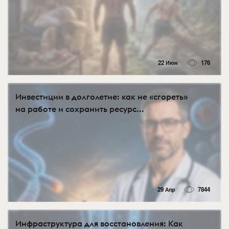
22 Июн
176
Инвестиции в долголетие: как не «сгореть»
на работе и сохранить ресурс...
29 Апр
7844
Инфраструктура для восстановления: Как