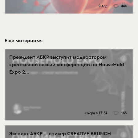
9 Апр
444
Еще материалы
Президент АБКР выступит модератором
креативной сессии конференции на HouseHold
Expo 2...
Вчера в 17:54
166
Эксперт АБКР — спикер CREATIVE BRUNCH