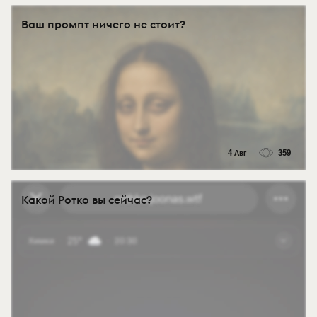
Ваш промпт ничего не стоит?
4 Авг
359
Какой Ротко вы сейчас?