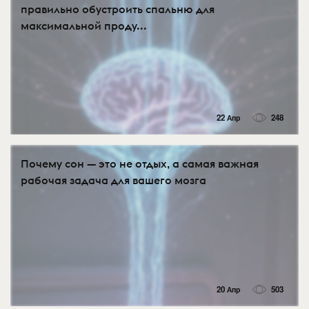
правильно обустроить спальню для
максимальной проду...
22 Апр
248
Почему сон — это не отдых, а самая важная
рабочая задача для вашего мозга
20 Апр
503