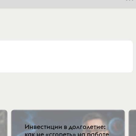
Инвестиции в долголетие:
как не «сгореть» на работе