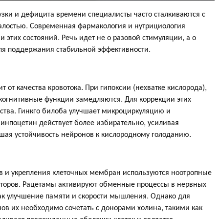
рузки и дефицита времени специалисты часто сталкиваются с
алостью. Современная фармакология и нутрициология
 этих состояний. Речь идет не о разовой стимуляции, а о
ля поддержания стабильной эффективности.
 от качества кровотока. При гипоксии (нехватке кислорода),
 когнитивные функции замедляются. Для коррекции этих
ства. Гинкго билоба улучшает микроциркуляцию и
 Винпоцетин действует более избирательно, усиливая
шая устойчивость нейронов к кислородному голоданию.
в и укрепления клеточных мембран используются ноотропные
торов. Рацетамы активируют обменные процессы в нервных
как улучшение памяти и скорости мышления. Однако для
ов их необходимо сочетать с донорами холина, такими как
вливает поврежденные оболочки клеток и является