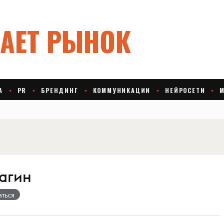
агин
аться