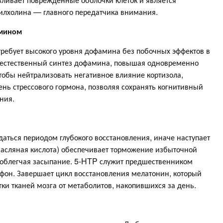
илхолина — главного передатчика внимания.
амином
требует высокого уровня дофамина без побочных эффектов в
 естественный синтез дофамина, повышая одновременно
тобы нейтрализовать негативное влияние кортизола,
нь стрессового гормона, позволяя сохранять когнитивный
ния.
аться периодом глубокого восстановления, иначе наступает
асляная кислота) обеспечивает торможение избыточной
 облегчая засыпание. 5-HTP служит предшественником
фон. Завершает цикл восстановления мелатонин, который
ки тканей мозга от метаболитов, накопившихся за день.