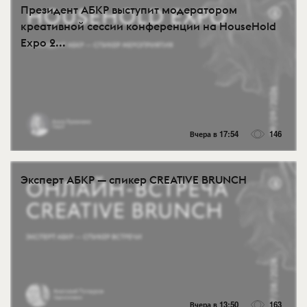
Президент АБКР выступит модератором
креативной сессии конференции на HouseHold
Expo 2...
Вчера в 17:54
146
Эксперт АБКР — спикер CREATIVE BRUNCH
Вчера в 13:50
163