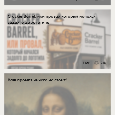
Cracker Barrel, или провал который начался
задолго до логотипа
4 Авг
318
Ваш промпт ничего не стоит?