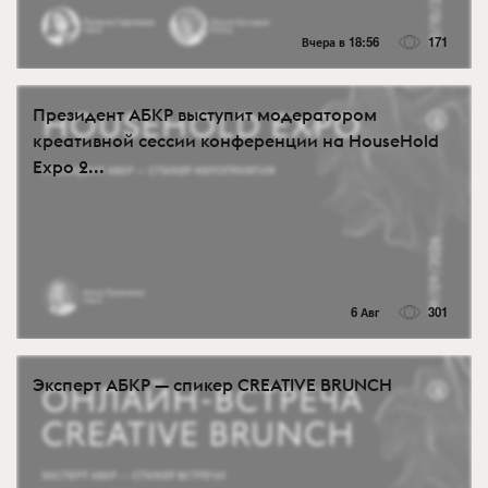
Вчера в 18:56
171
Президент АБКР выступит модератором
креативной сессии конференции на HouseHold
Expo 2...
6 Авг
301
Эксперт АБКР — спикер CREATIVE BRUNCH