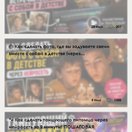
29 Июл
201
🎂 Как сделать фото, где вы задуваете свечи
вместе с собой в детстве (через...
4 Июл
1499
🐾 Как сделать танцующего питомца через
нейросеть за 2 минуты! ПОШАГОВАЯ