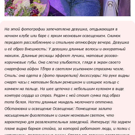
На этой фотографии запечатлена девушка, отдыхающая в
ночном клубе или баре с ярким неоновым освещением. Снимок
передает расслабленную и стильную атмосферу вечера. Девушка
и её образ Внешность: У девушки длинные волосы и аккуратный
макияж. Длинные ресницы эффект лучики, матовые розово-
коричневые губы. Она слегка улыбается, глядя в экран своего
смартфона айфон 15про в светлом усыпанном стразами чехле.
Стиль: она одета в (фото прикрепила) Аксессуары: На руке видны
смарт часы с матовым белым ремешком и изящное кольцо с
камнем на пальце. На шее цепочка с небольшим кулоном в виде
контура сердца из страз. Рядом с ней стоит сумка под образ
топа белая. Ногти длинные миндаль молочного оттенка.
Обстановка и освещение Освещение: Помещение залито
насыщенным фиолетовым и синим неоновым светом, что
характерно для развлекательных заведений. Интерьер: На заднем
плане видна барная стойка, за которой работают люди, и полки с
напитками, подсвеченные синим. Справа от девушки расположена