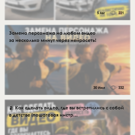
5 Авг
221
Замена персонажа на любом видео
за несколько минут через нейросеть!
30 Июл
332
🫂 Как сделать видео, где вы встретились с собой
в детстве (пошаговая инстр...