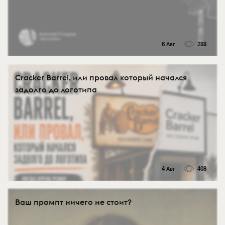
6 Авг
288
Cracker Barrel, или провал который начался
задолго до логотипа
4 Авг
408
Ваш промпт ничего не стоит?