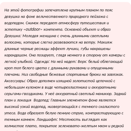
На этой фотографии запечатлена крупным планом по пояс
девушка на фоне величественного природного пейзажа с
водопадом. Снимок передает атмосферу путешествия и
эстетику «outdoor» контента. Основной объект и образ
Девушка: Молодая женщина с очень длинными светлыми
волосами, которые слегка развеваются на ветру. Макияж
длинные черные ресницы эффект лучики, губы накрашены
карандашом. Она позирует, глядя немного в сторону от камеры с
легкой улыбкой. Одежда: На ней надет: Верх: белый облегающий
кроп топ белого цвета с длинными рукавами и опущенными
плечами. Низ свободные бежевые спортивные брюки на завязках.
Аксессуары: Образ дополнен изящной золотистой цепочкой с
небольшим кулоном в виде четырехлистника и аккуратными
серьгами-гвоздиками. У неё аккуратный светлый маникюр. Задний
план и локация Водопад: Главным элементом фона является
высокий узкий водопад, низвергающийся с темного скалистого
утеса. Вода образует белую пенную струю, контрастирующую с
темным камнем. Ландшафт: Местность выглядит как
холмистое плато, покрытое зеленовато-желтым мхом и редкой