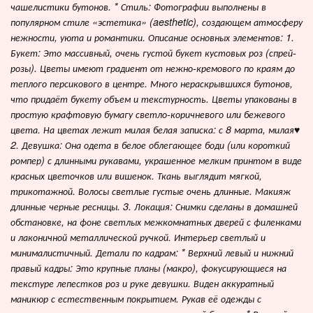
чашелистики бутонов. * Стиль: Фотографии выполнены в
популярном стиле «эстетика» (aesthetic), создающем атмосферу
нежности, уюта и романтики. Описание основных элементов: 1.
Букет: Это массивный, очень густой букет кустовых роз (спрей-
розы). Цветы имеют градиент от нежно-кремового по краям до
теплого персикового в центре. Много нераскрывшихся бутонов,
что придаёт букету объем и текстурность. Цветы упакованы в
простую крафтовую бумагу светло-коричневого или бежевого
цвета. На цветах лежит милая белая записка: с 8 марта, милая♥️
2. Девушка: Она одета в белое облегающее боди (или короткий
ромпер) с длинными рукавами, украшенное мелким принтом в виде
красных цветочков или вишенок. Ткань выглядит мягкой,
трикотажной. Волосы светлые густые очень длинные. Макияж
длинные черные ресницы. 3. Локация: Снимки сделаны в домашней
обстановке, на фоне светлых межкомнатных дверей с филенками
и лаконичной металлической ручкой. Интерьер светлый и
минималистичный. Детали по кадрам: * Верхний левый и нижний
правый кадры: Это крупные планы (макро), фокусирующиеся на
текстуре лепестков роз и руке девушки. Виден аккуратный
маникюр с естественным покрытием. Рукав её одежды с