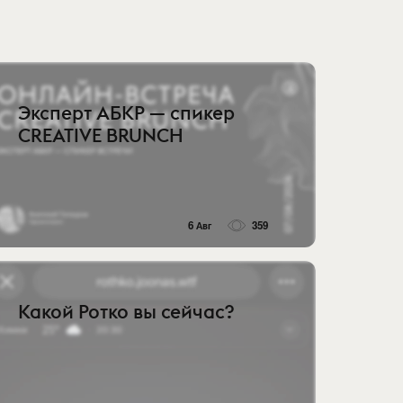
Эксперт АБКР — спикер
CREATIVE BRUNCH
6 Авг
359
Какой Ротко вы сейчас?