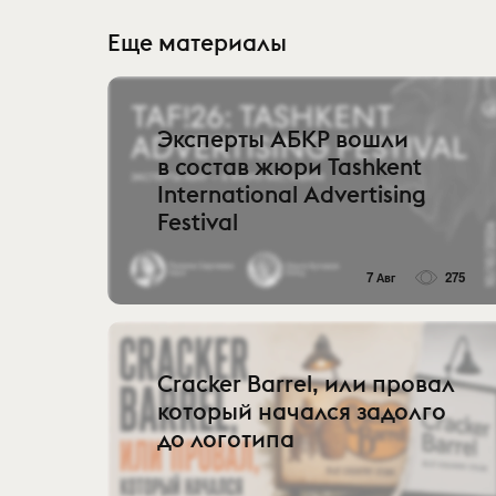
Еще материалы
Эксперты АБКР вошли
в состав жюри Tashkent
International Advertising
Festival
7 Авг
275
Cracker Barrel, или провал
который начался задолго
до логотипа