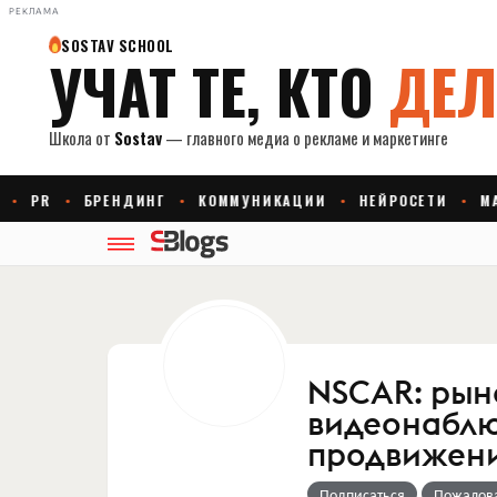
РЕКЛАМА
NSCAR: рын
видеонаблю
продвижени
Подписаться
Пожалов