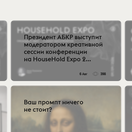
Президент АБКР выступит
модератором креативной
сессии конференции
на HouseHold Expo 2...
6 Авг
398
Ваш промпт ничего
не стоит?