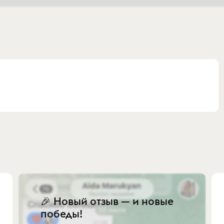
🎉 Новый отзыв — и новые
победы!