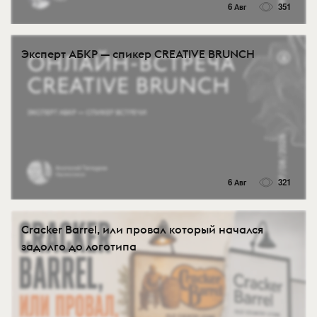
6 Авг
351
Эксперт АБКР — спикер CREATIVE BRUNCH
6 Авг
321
Cracker Barrel, или провал который начался
задолго до логотипа