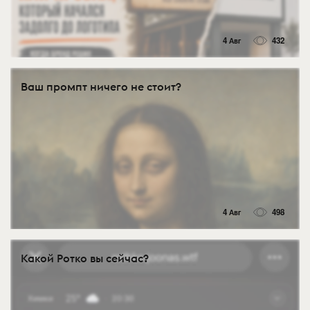
4 Авг
432
Ваш промпт ничего не стоит?
4 Авг
498
Какой Ротко вы сейчас?