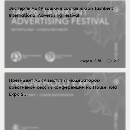
Эксперты АБКР вошли в состав жюри Tashkent
International Advertising Festival
Вчера в 18:56
218
Президент АБКР выступит модератором
креативной сессии конференции на HouseHold
Expo 2...