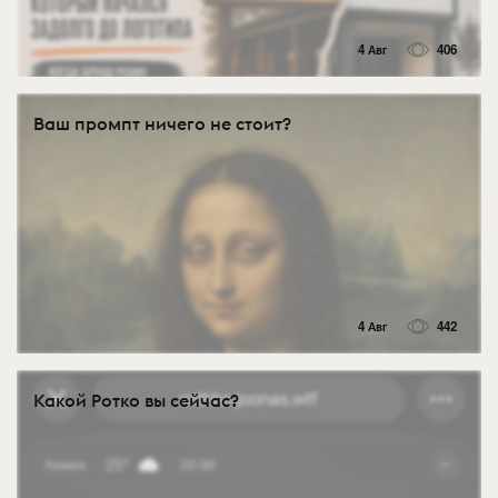
4 Авг
406
Ваш промпт ничего не стоит?
4 Авг
442
Какой Ротко вы сейчас?