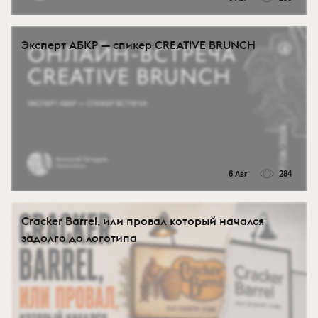
Эксперт АБКР — спикер CREATIVE BRUNCH
6 Авг
284
Cracker Barrel, или провал который начался
задолго до логотипа