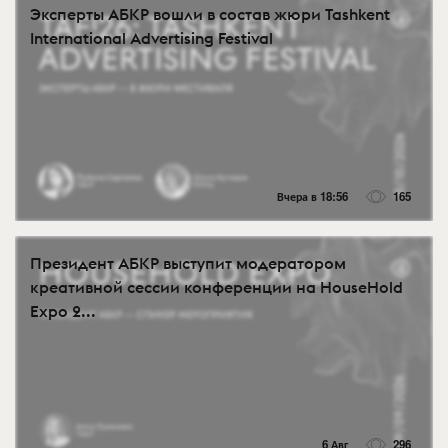
Эксперты АБКР вошли в состав жюри Tashkent
International Advertising Festival
Вчера в 18:56
165
Президент АБКР выступит модератором
креативной сессии конференции на HouseHold
Expo 2...
6 Авг
296