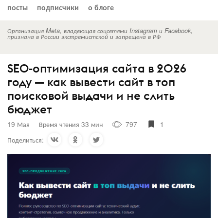
посты
подписчики
о блоге
Организация Meta, владеющая соцсетями Instagram и Facebook,
признана в России экстремистской и запрещена в РФ
SEO-оптимизация сайта в 2026
году — как вывести сайт в топ
поисковой выдачи и не слить
бюджет
19 Мая
Время чтения 33 мин
797
1
Поделиться: