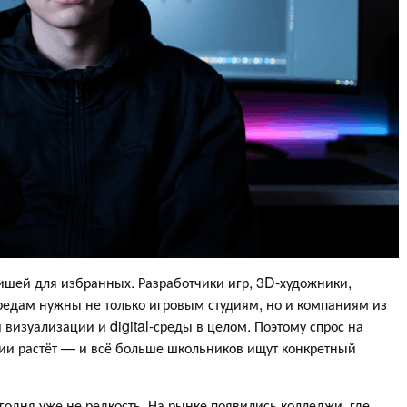
ишей для избранных. Разработчики игр, 3D-художники,
едам нужны не только игровым студиям, но и компаниям из
 визуализации и digital-среды в целом. Поэтому спрос на
ии растёт — и всё больше школьников ищут конкретный
дня уже не редкость. На рынке появились колледжи, где