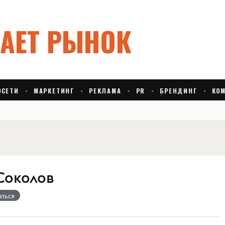
Соколов
аться