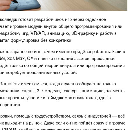
олледж готовит разработчиков игр через отдельное
ючает игровые модули внутри общего программирования или
азработку игр, VR/AR, анимацию, 3D-графику и работу в
ытая формулировка без конкретики.
жно заранее понять, с чем именно придётся работать. Если в
der, 3ds Max, C# и навыки создания ассетов, прикладная
 идёт только об общей теории визуала или программирования
ии потребует дополнительных усилий.
GameDev имеет смысл, когда студент собирает не только
 механики, сцены, 3D-модели, текстуры, анимацию, элементы
е проекты, участие в геймджемах и хакатонах, где за
 прототип.
ровки, помощь с трудоустройством, связь с индустрией — всё
ник выходит на рынок. Даже если он не пойдёт сразу в игровую
, VR/AR и работы в движке применимы далеко за пределами