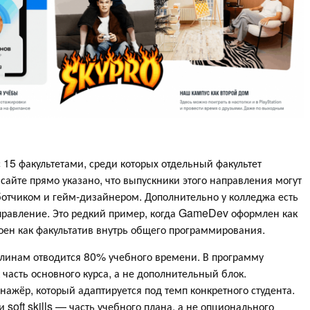
15 факультетами, среди которых отдельный факультет
сайте прямо указано, что выпускники этого направления могут
ботчиком и гейм-дизайнером. Дополнительно у колледжа есть
направление. Это редкий пример, когда GameDev оформлен как
оен как факультатив внутрь общего программирования.
инам отводится 80% учебного времени. В программу
часть основного курса, а не дополнительный блок.
ажёр, который адаптируется под темп конкретного студента.
 soft skills — часть учебного плана, а не опционального