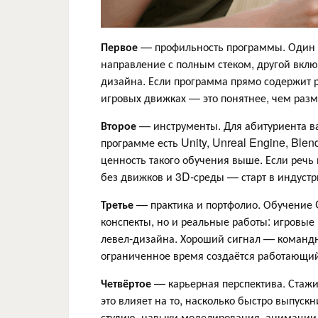
Первое
— профильность программы. Один к
направление с полным стеком, другой вкл
дизайна. Если программа прямо содержит р
игровых движках — это понятнее, чем разм
Второе
— инструменты. Для абитуриента ва
программе есть Unity, Unreal Engine, Blen
ценность такого обучения выше. Если речь
без движков и 3D-среды — старт в индустр
Третье
— практика и портфолио. Обучение 
конспекты, но и реальные работы: игровые
левел-дизайна. Хороший сигнал — командны
ограниченное время создаётся работающий
Четвёртое
— карьерная перспектива. Стажи
это влияет на то, насколько быстро выпуск
студию, навыки моделирования, анимации