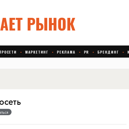
осеть
аться