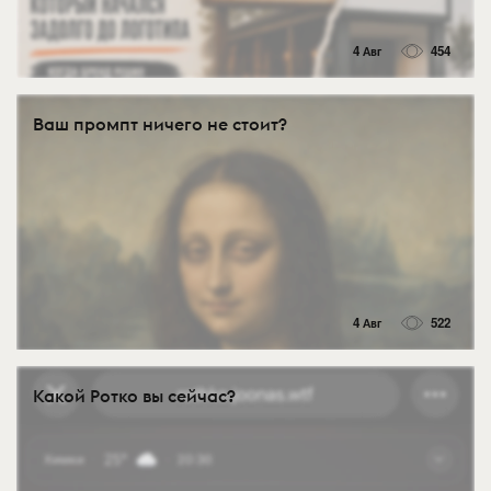
4 Авг
454
Ваш промпт ничего не стоит?
4 Авг
522
Какой Ротко вы сейчас?