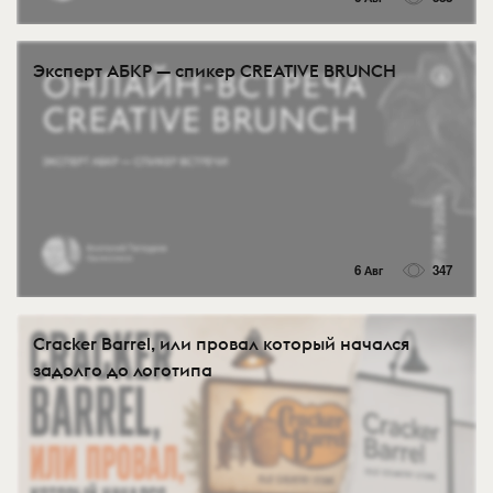
Эксперт АБКР — спикер CREATIVE BRUNCH
6 Авг
347
Cracker Barrel, или провал который начался
задолго до логотипа