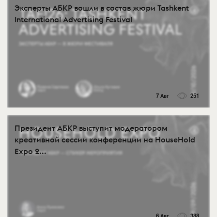
Эксперты АБКР вошли в состав жюри Tashkent
International Advertising Festival
7 Авг
251
Президент АБКР выступит модератором
креативной сессии конференции на HouseHold
Expo 2...
6 Авг
388