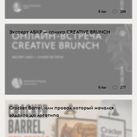
6 Авг
284
Эксперт АБКР — спикер CREATIVE BRUNCH
6 Авг
277
Cracker Barrel, или провал который начался
задолго до логотипа