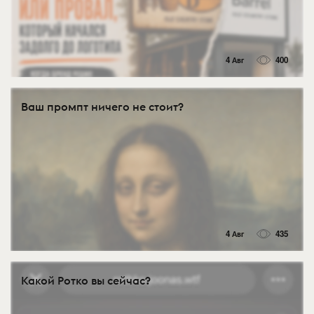
4 Авг
400
Ваш промпт ничего не стоит?
4 Авг
435
Какой Ротко вы сейчас?