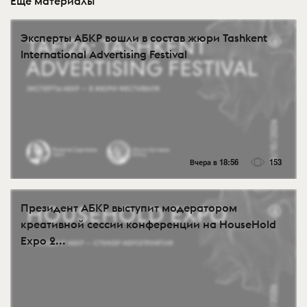
Еще материалы
Эксперты АБКР вошли в состав жюри Tashkent
International Advertising Festival
Вчера в 18:56
153
Президент АБКР выступит модератором
креативной сессии конференции на HouseHold
Expo 2...