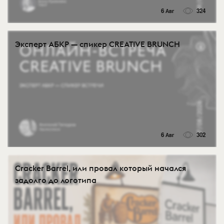
6 Авг
324
Эксперт АБКР — спикер CREATIVE BRUNCH
6 Авг
302
Cracker Barrel, или провал который начался
задолго до логотипа