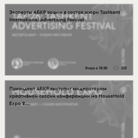
Эксперты АБКР вошли в состав жюри Tashkent
International Advertising Festival
Вчера в 18:56
202
Президент АБКР выступит модератором
креативной сессии конференции на HouseHold
Expo 2...