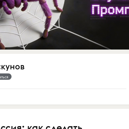
кунов
аться
сия: как сделать