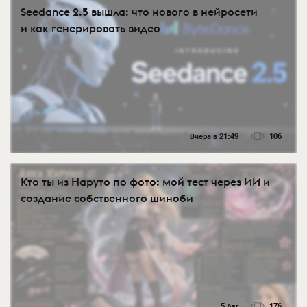
Seedance 2.5 вышла: что нового в нейросети
и как генерировать видео
Вчера в 21:49
106
Кто ты из Наруто по фото: мой тест через ИИ и
создание собственного шиноби
5 Авг
176