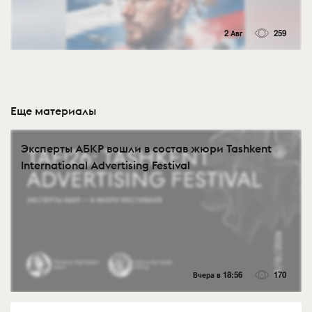
2 Авг
259
Еще материалы
Эксперты АБКР вошли в состав жюри Tashkent
International Advertising Festival
Вчера в 18:56
170