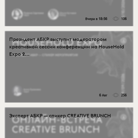
Вчера в 18:56
106
Президент АБКР выступит модератором
креативной сессии конференции на HouseHold
Expo 2...
6 Авг
256
Эксперт АБКР — спикер CREATIVE BRUNCH