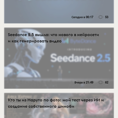
Сегодня в 00:17
53
Seedance 2.5 вышла: что нового в нейросети
и как генерировать видео
Вчера в 21:49
62
Кто ты из Наруто по фото: мой тест через ИИ и
создание собственного шиноби