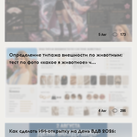
5 Авг
173
Определение типажа внешности по животным:
тест по фото «какое я животное» ч...
4 Авг
286
Как сделать ИИ-открытку на День ВДВ 2026: