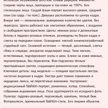
Сохрани черты лица, пропорции и тон кожи на 100%. Без
стилизации лица. Создай фэшн-портрет высокого уровня, средний
план (по грудь / по пояс). Девушка расположена по центру кадра.
Вокруг неё — минимальное, выверенное количество цветов, без
перегруза. Цветы работают как элегантное обрамление, с воздухом
и свободным пространством. Цветы: нежные розы и деликатные
бутоны в пудрово-розовых оттенках, размещены по бокам кадра и
слегка на переднем плане. Освещение: мягкий кинематографичный
студийный свет. Основной источник — тёплый, рассеянный, слегка
сбоку и спереди, аккуратно моделирует лицо. Тени мягкие,
естественные, подчёркивают скулы и шею. Блики на коже нежные,
перламутровые, без пересветов. Фон подсвечен тёплым
приглушённым светом, создающим романтическую атмосферу.
Ключевая деталь: над моделью — изящная хрустальная люстра,
частично видимая в кадре. Люстра даёт тонкие отражения и
ощущение люкса, не перетягивая внимание. Настроение:
редакционный fashion-портрет, романтика, кутюр. Спокойное,
собранное выражение лица. Поза адаптируется из исходного фото.
Палитра: пудрово-розовый, персиковый, шампань, тёплый беж.
Фотореализм, премиальный fashion-стиль. Без лишних объектов.