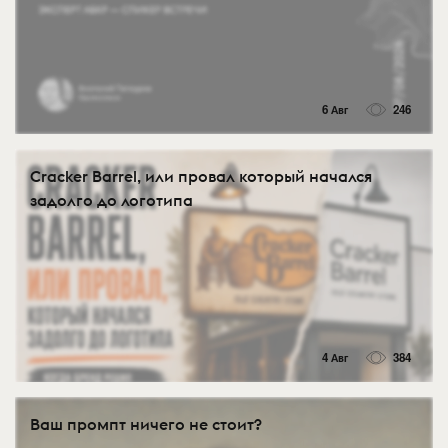
6 Авг
246
Cracker Barrel, или провал который начался
задолго до логотипа
4 Авг
384
Ваш промпт ничего не стоит?