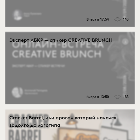
Вчера в 17:54
146
Эксперт АБКР — спикер CREATIVE BRUNCH
Вчера в 13:50
163
Cracker Barrel, или провал который начался
задолго до логотипа