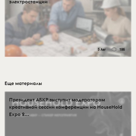
электростанции
5 Авг
186
Еще материалы
Президент АБКР выступит модератором
креативной сессии конференции на HouseHold
Expo 2...