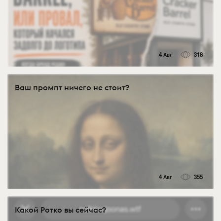
4 Авг
318
Ваш промпт ничего не стоит?
4 Авг
355
Какой Ротко вы сейчас?