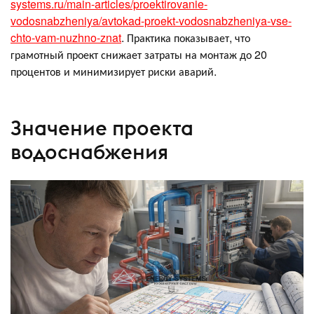
systems.ru/main-articles/proektirovanie-
vodosnabzheniya/avtokad-proekt-vodosnabzheniya-vse-
chto-vam-nuzhno-znat
. Практика показывает, что
грамотный проект снижает затраты на монтаж до 20
процентов и минимизирует риски аварий.
Значение проекта
водоснабжения