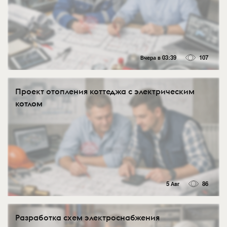
Вчера в 03:39
107
Проект отопления коттеджа с электрическим
котлом
5 Авг
86
Разработка схем электроснабжения