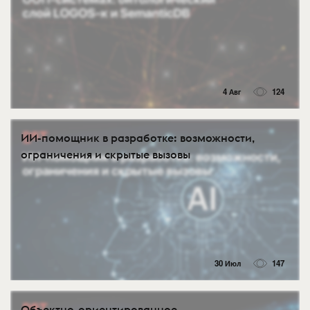
4 Авг
124
ИИ-помощник в разработке: возможности,
ограничения и скрытые вызовы
30 Июл
147
Объектно-ориентированное