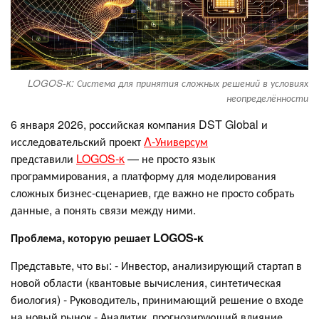
LOGOS-κ: Система для принятия сложных решений в условиях
неопределённости
6 января 2026, российская компания DST Global и
исследовательский проект
Λ-Универсум
представили
LOGOS-κ
— не просто язык
программирования, а платформу для моделирования
сложных бизнес-сценариев, где важно не просто собрать
данные, а понять связи между ними.
Проблема, которую решает LOGOS-κ
Представьте, что вы: - Инвестор, анализирующий стартап в
новой области (квантовые вычисления, синтетическая
биология) - Руководитель, принимающий решение о входе
на новый рынок - Аналитик, прогнозирующий влияние