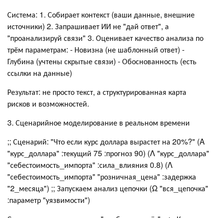
Система: 1. Собирает контекст (ваши данные, внешние
источники) 2. Запрашивает ИИ не "дай ответ", а
"проанализируй связи" 3. Оценивает качество анализа по
трём параметрам: - Новизна (не шаблонный ответ) -
Глубина (учтены скрытые связи) - Обоснованность (есть
ссылки на данные)
Результат: не просто текст, а структурированная карта
рисков и возможностей.
3. Сценарийное моделирование в реальном времени
;; Сценарий: "Что если курс доллара вырастет на 20%?" (Α
"курс_доллара" :текущий 75 :прогноз 90) (Λ "курс_доллара"
"себестоимость_импорта" :сила_влияния 0.8) (Λ
"себестоимость_импорта" "розничная_цена" :задержка
"2_месяца") ;; Запускаем анализ цепочки (Ω "вся_цепочка"
:параметр "уязвимости")