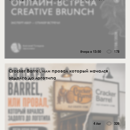
Вчера в 13:50
178
Cracker Barrel, или провал который начался
задолго до логотипа
4 Авг
326