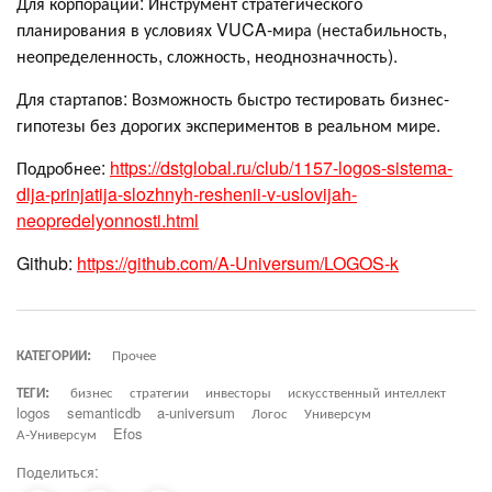
Для корпораций: Инструмент стратегического
планирования в условиях VUCA-мира (нестабильность,
неопределенность, сложность, неоднозначность).
Для стартапов: Возможность быстро тестировать бизнес-
гипотезы без дорогих экспериментов в реальном мире.
Подробнее:
https://dstglobal.ru/club/1157-logos-sistema-
dlja-prinjatija-slozhnyh-reshenii-v-uslovijah-
neopredelyonnosti.html
Github:
https://github.com/A-Universum/LOGOS-k
КАТЕГОРИИ:
Прочее
ТЕГИ:
бизнес
стратегии
инвесторы
искусственный интеллект
logos
semanticdb
a-universum
Логос
Универсум
А-Универсум
Efos
Поделиться: