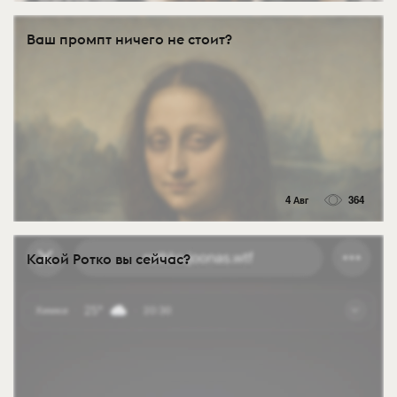
Ваш промпт ничего не стоит?
4 Авг
364
Какой Ротко вы сейчас?