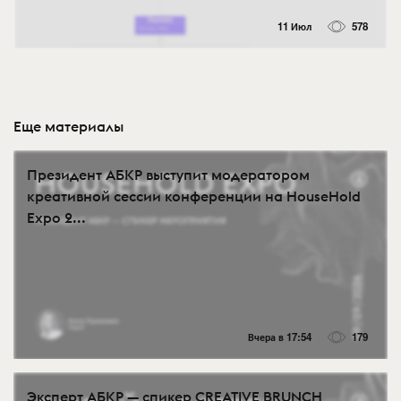
11 Июл
578
Еще материалы
Президент АБКР выступит модератором
креативной сессии конференции на HouseHold
Expo 2...
Вчера в 17:54
179
Эксперт АБКР — спикер CREATIVE BRUNCH