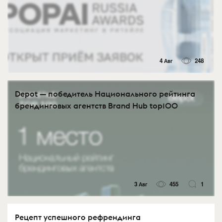
4 Авг
248
Depot — победитель Национального рейтинга
брендинговых агентств Brand Hub top100
3 Авг
455
1
Рецепт успешного рефрендинга