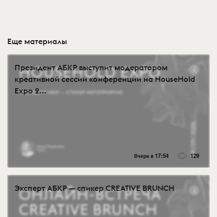
Еще материалы
Президент АБКР выступит модератором
креативной сессии конференции на HouseHold
Expo 2...
Вчера в 17:54
129
Эксперт АБКР — спикер CREATIVE BRUNCH