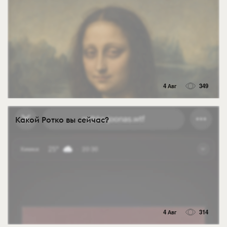
4 Авг
349
Какой Ротко вы сейчас?
4 Авг
314