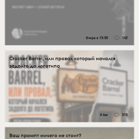
Вчера в 13:50
142
Cracker Barrel, или провал который начался
задолго до логотипа
4 Авг
313
Ваш промпт ничего не стоит?