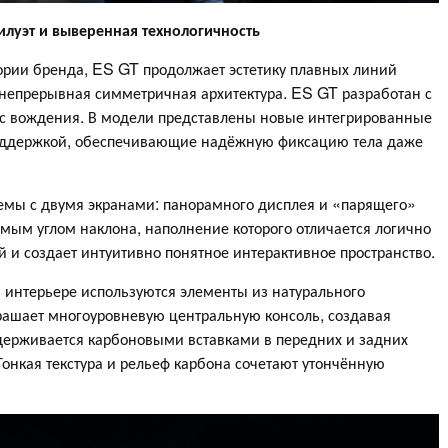
луэт и выверенная технологичность
ории бренда, ES GT продолжает эстетику плавных линий
 непрерывная симметричная архитектура. ES GT разработан с
сс вождения. В модели представлены новые интегрированные
поддержкой, обеспечивающие надёжную фиксацию тела даже
темы с двумя экранами: панорамного дисплея и «парящего»
мым углом наклона, наполнение которого отличается логично
 и создает интуитивно понятное интерактивное пространство.
нтерьере используются элементы из натурального
крашает многоуровневую центральную консоль, создавая
держивается карбоновыми вставками в передних и задних
 Тонкая текстура и рельеф карбона сочетают утончённую