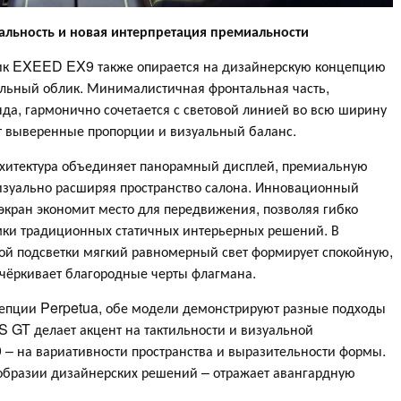
альность и новая интерпретация премиальности
к EXEED EX9 также опирается на дизайнерскую концепцию
льный облик. Минималистичная фронтальная часть,
да, гармонично сочетается с световой линией во всю ширину
т выверенные пропорции и визуальный баланс.
рхитектура объединяет панорамный дисплей, премиальную
визуально расширяя пространство салона. Инновационный
ран экономит место для передвижения, позволяя гибко
амки традиционных статичных интерьерных решений. В
ной подсветки мягкий равномерный свет формирует спокойную,
дчёркивает благородные черты флагмана.
епции Perpetua, обе модели демонстрируют разные подходы
GT делает акцент на тактильности и визуальной
 – на вариативности пространства и выразительности формы.
ообразии дизайнерских решений – отражает авангардную