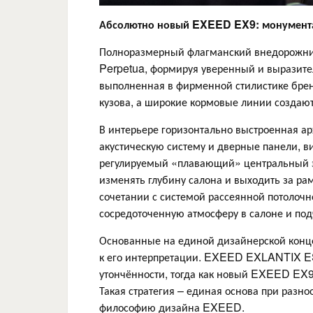
Абсолютно новый
EXEED
EX
9: монумент
Полноразмерный флагманский внедорожни
Perpetua, формируя уверенный и выразите
выполненная в фирменной стилистике брен
кузова, а широкие кормовые линии создаю
В интерьере горизонтально выстроенная а
акустическую систему и дверные панели, 
регулируемый «плавающий» центральный эк
изменять глубину салона и выходить за р
сочетании с системой рассеянной потолоч
сосредоточенную атмосферу в салоне и по
Основанные на единой дизайнерской конц
к его интерпретации. EXEED EXLANTIX ES 
утончённости, тогда как новый EXEED EX9
Такая стратегия – единая основа при разн
философию дизайна EXEED.