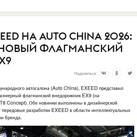
EED НА AUTO CHINA 2026:
 И НОВЫЙ ФЛАГМАНСКИЙ
X9
Поделиться:
дународного автосалона (Auto China), EXEED представил
змерный флагманский внедорожник EX9 (на
8 Concept). Обе новинки выполнены в дизайнерской
т передовые разработки EXEED в области интеллектуальных
ии бренда.