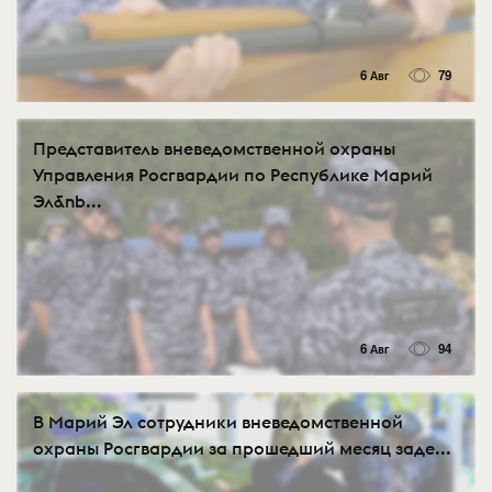
6 Авг
79
Представитель вневедомственной охраны
Управления Росгвардии по Республике Марий
Эл&nb...
6 Авг
94
В Марий Эл сотрудники вневедомственной
охраны Росгвардии за прошедший месяц заде...