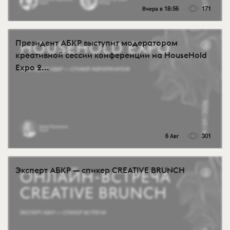
Вчера в 18:56
171
Президент АБКР выступит модератором
креативной сессии конференции на HouseHold
Expo 2...
6 Авг
301
Эксперт АБКР — спикер CREATIVE BRUNCH