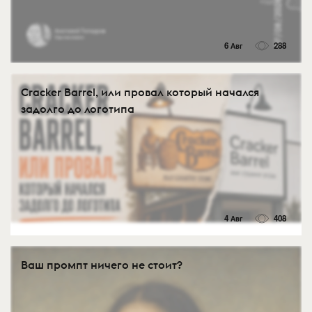
6 Авг
288
Cracker Barrel, или провал который начался
задолго до логотипа
4 Авг
408
Ваш промпт ничего не стоит?