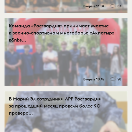
Вчера в 11:04
67
Команда «Росгвардия» принимает участие
в военно-спортивном многоборье «Акпатыр»
в&nbs...
Вчера в 10:49
90
В Марий Эл сотрудники ЛРР Росгвардии
за прошедший месяц провели более 90
проверо...