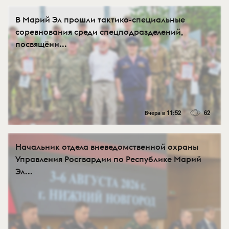
В Марий Эл прошли тактико-специальные
соревнования среди спецподразделений,
посвящённ...
Вчера в 11:52
62
Начальник отдела вневедомственной охраны
Управления Росгвардии по Республике Марий
Эл...