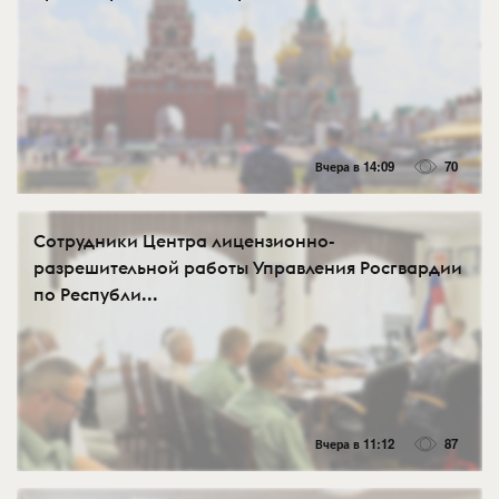
Вчера в 14:09
70
Сотрудники Центра лицензионно-
разрешительной работы Управления Росгвардии
по Республи...
Вчера в 11:12
87