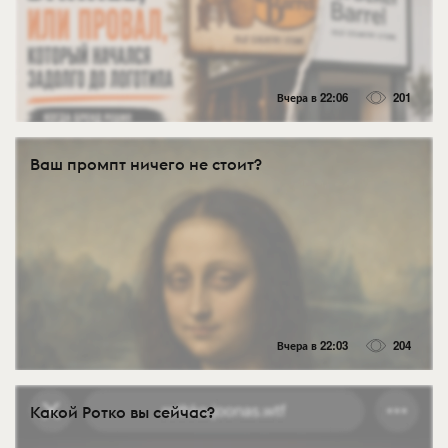
Вчера в 22:06
201
Ваш промпт ничего не стоит?
Вчера в 22:03
204
Какой Ротко вы сейчас?