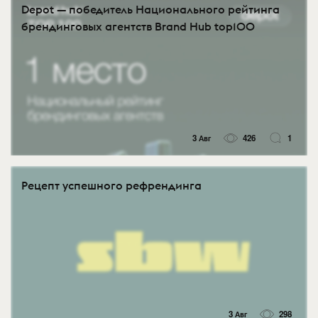
Depot — победитель Национального рейтинга
брендинговых агентств Brand Hub top100
3 Авг
426
1
Рецепт успешного рефрендинга
3 Авг
298