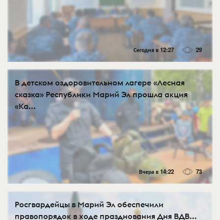
Сегодня в 12:27
29
В детском оздоровительном лагере «Лесная
сказка» Республики Марий Эл прошла акция
«Ка...
Вчера в 14:22
73
Росгвардейцы в Марий Эл обеспечили
правопорядок в ходе празднования Дня ВДВ...