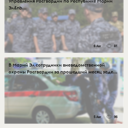
Управления Росгвардии по Республике Марий
Эл&nb...
6 Авг
81
В Марий Эл сотрудники вневедомственной
охраны Росгвардии за прошедший месяц заде...
5 Авг
96