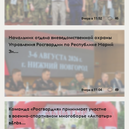
Вчера в 11:52
46
Начальник отдела вневедомственной охраны
Управления Росгвардии по Республике Марий
Эл...
Вчера в 11:04
49
Команда «Росгвардия» принимает участие
в военно-спортивном многоборье «Акпатыр»
в&nbs...