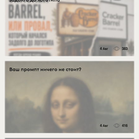
4 Авг
383
Ваш промпт ничего не стоит?
4 Авг
416