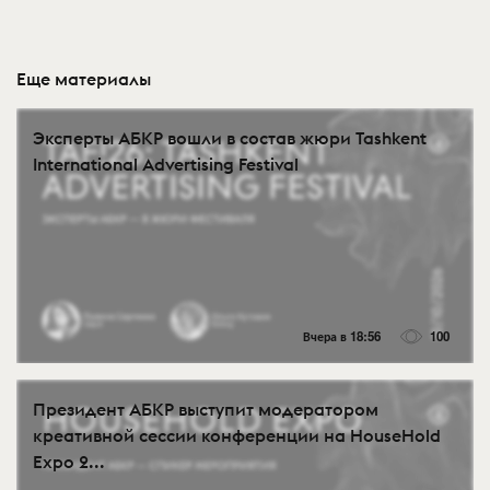
Еще материалы
Эксперты АБКР вошли в состав жюри Tashkent
International Advertising Festival
Вчера в 18:56
100
Президент АБКР выступит модератором
креативной сессии конференции на HouseHold
Expo 2...