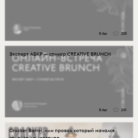
6 Авг
250
Эксперт АБКР — спикер CREATIVE BRUNCH
6 Авг
241
Cracker Barrel, или провал который начался
задолго до логотипа