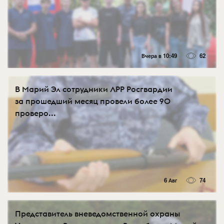
Вчера в 10:49
62
В Марий Эл сотрудники ЛРР Росгвардии
за прошедший месяц провели более 90
проверо...
6 Авг
74
Представитель вневедомственной охраны