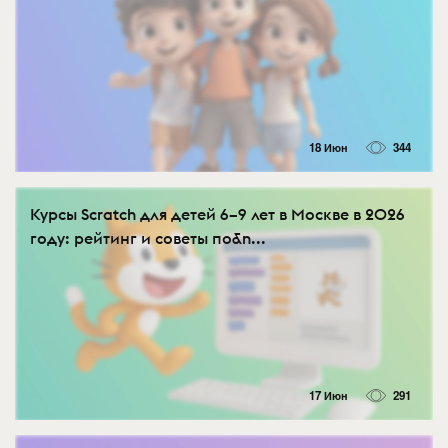
18 Июн
344
Курсы Scratch для детей 6–9 лет в Москве в 2026
году: рейтинг и советы по&n...
17 Июн
291