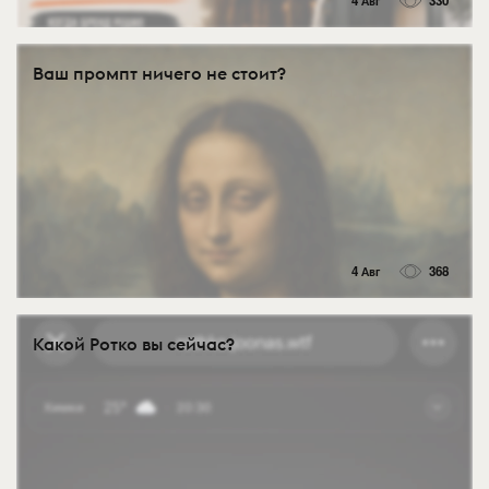
4 Авг
330
Ваш промпт ничего не стоит?
4 Авг
368
Какой Ротко вы сейчас?