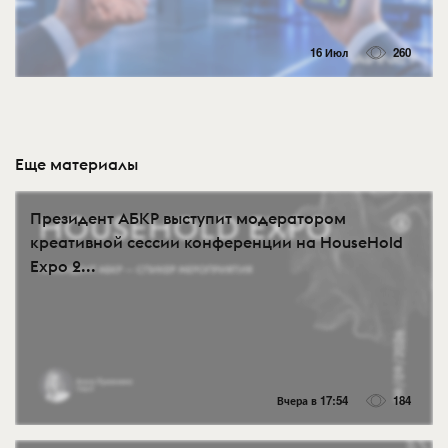
16 Июл
260
Еще материалы
Президент АБКР выступит модератором
креативной сессии конференции на HouseHold
Expo 2...
Вчера в 17:54
184