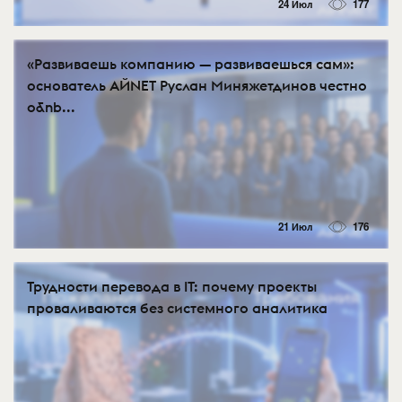
24 Июл
177
«Развиваешь компанию — развиваешься сам»:
основатель АЙNET Руслан Миняжетдинов честно
о&nb...
21 Июл
176
Трудности перевода в IT: почему проекты
проваливаются без системного аналитика