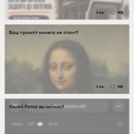
4 Авг
408
Ваш промпт ничего не стоит?
4 Авг
446
Какой Ротко вы сейчас?