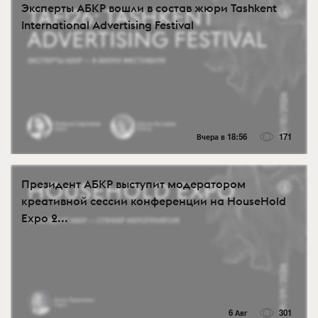
Эксперты АБКР вошли в состав жюри Tashkent
International Advertising Festival
Вчера в 18:56
171
Президент АБКР выступит модератором
креативной сессии конференции на HouseHold
Expo 2...
6 Авг
301