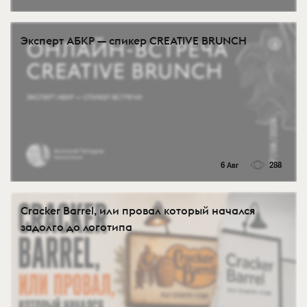
Эксперт АБКР — спикер CREATIVE BRUNCH
6 Авг
288
Cracker Barrel, или провал который начался
задолго до логотипа