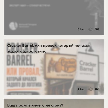
6 Авг
363
Cracker Barrel, или провал который начался
задолго до логотипа
4 Авг
463
Ваш промпт ничего не стоит?