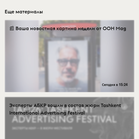
Еще материалы
📰 Ваша новостная картина недели от OOH Mag
Сегодня в 15:24
Эксперты АБКР вошли в состав жюри Tashkent
International Advertising Festival