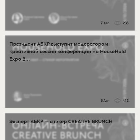
7 Авг
286
Президент АБКР выступит модератором
креативной сессии конференции на HouseHold
Expo 2...
6 Авг
412
Эксперт АБКР — спикер CREATIVE BRUNCH