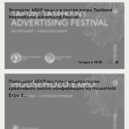
Эксперты АБКР вошли в состав жюри Tashkent
International Advertising Festival
Сегодня в 18:56
28
Президент АБКР выступит модератором
креативной сессии конференции на HouseHold
Expo 2...