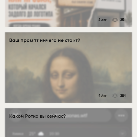
4 Авг
351
Ваш промпт ничего не стоит?
4 Авг
384
Какой Ротко вы сейчас?