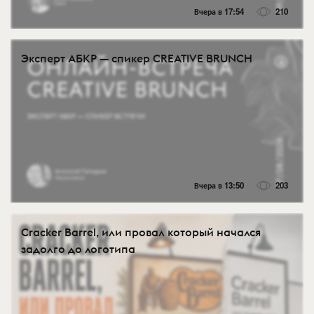
Вчера в 17:54
210
Эксперт АБКР — спикер CREATIVE BRUNCH
Вчера в 13:50
203
Cracker Barrel, или провал который начался
задолго до логотипа