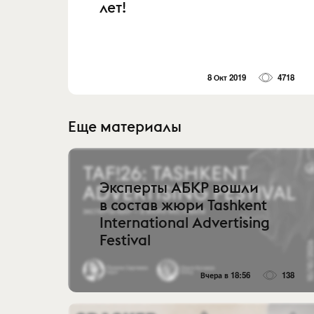
лет!
8 Окт 2019
4718
Еще материалы
Эксперты АБКР вошли
в состав жюри Tashkent
International Advertising
Festival
Вчера в 18:56
138