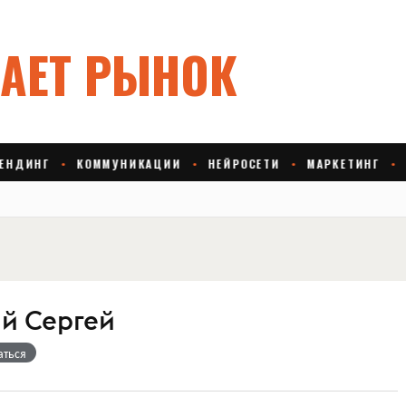
й Сергей
аться