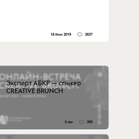
18 Июн 2019
2637
Эксперт АБКР — спикер
CREATIVE BRUNCH
6 Авг
269