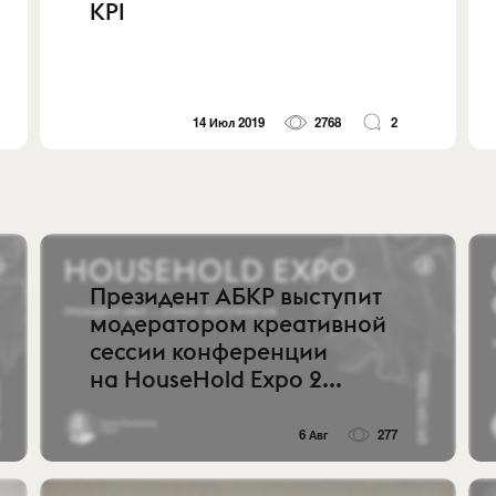
KPI
14 Июл 2019
2768
2
Президент АБКР выступит
модератором креативной
сессии конференции
на HouseHold Expo 2...
6 Авг
277