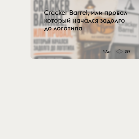
Cracker Barrel, или провал
который начался задолго
до логотипа
4 Авг
397