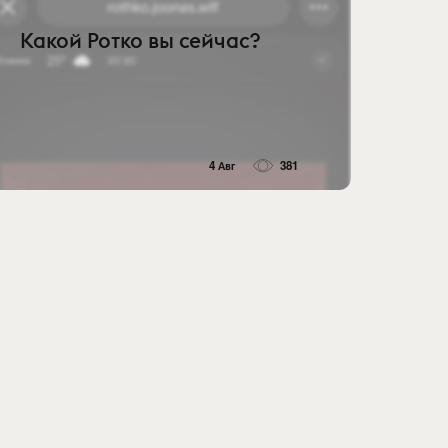
Какой Ротко вы сейчас?
4 Авг
381