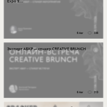
Expo 2...
6 Авг
336
Эксперт АБКР — спикер CREATIVE BRUNCH
6 Авг
313