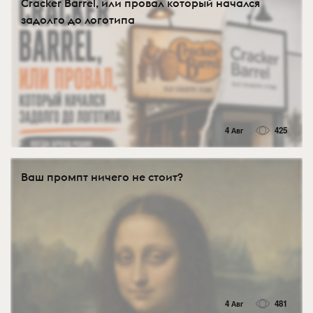
Cracker Barrel, или провал который начался
задолго до логотипа
4 Авг
425
Ваш промпт ничего не стоит?
4 Авг
481