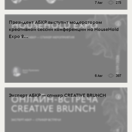
7 Авг
275
Президент АБКР выступит модератором
креативной сессии конференции на HouseHold
Expo 2...
6 Авг
397
Эксперт АБКР — спикер CREATIVE BRUNCH