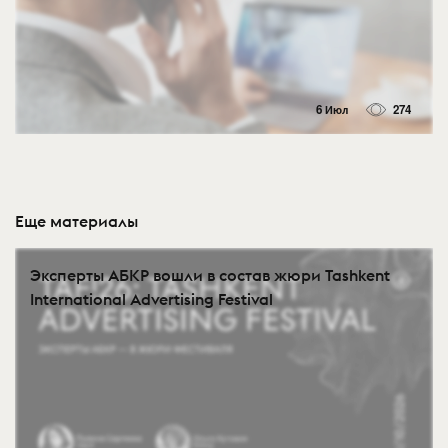
6 Июл
274
Еще материалы
Эксперты АБКР вошли в состав жюри Tashkent
International Advertising Festival