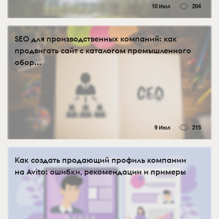
10 Июл
204
SEO для производственных компаний: как
продвигать сайт с каталогом промышленного
обор...
9 Июл
215
Как создать продающий профиль компании
на Avito: ошибки, рекомендации и примеры