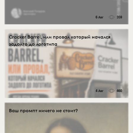
6 Авг
359
Cracker Barrel, или провал который начался
задолго до логотипа
4 Авг
460
Ваш промпт ничего не стоит?