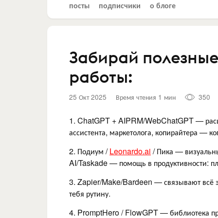
посты
подписчики
о блоге
Забирай полезные
работы:
25 Окт 2025
Время чтения 1 мин
350
1. ChatGPT + AIPRM/WebChatGPT — расши
ассистента, маркетолога, копирайтера — ко
2. Подиум /
Leonardo.ai
/ Пика — визуальн
AI/Taskade — помощь в продуктивности: п
3. Zapier/Make/Bardeen — связывают всё э
тебя рутину.
4. PromptHero / FlowGPT — библиотека про