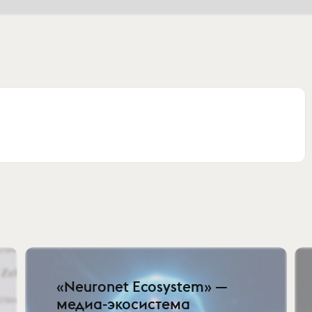
«Neuronet Еcosystem» —
медиа-экосистема