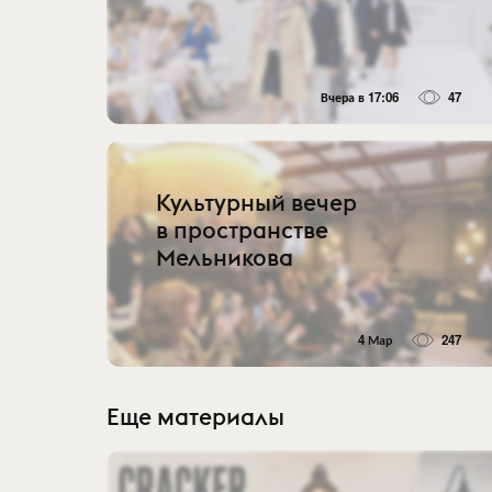
Вчера в 17:06
47
Культурный вечер
в пространстве
Мельникова
4 Мар
247
Еще материалы