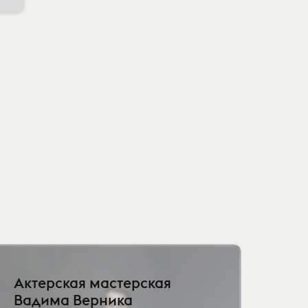
Актерская мастерская
Вадима Верника