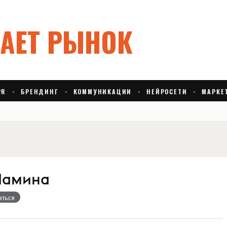
Шамина
аться