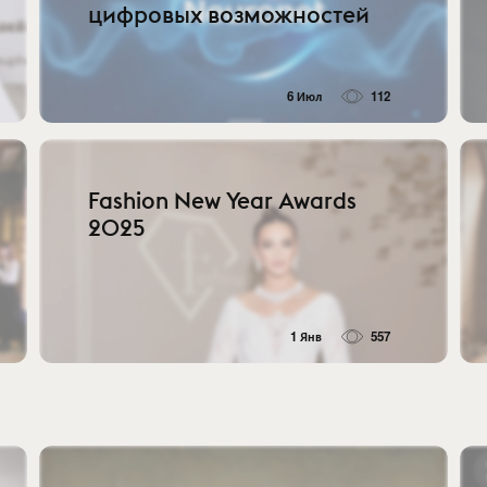
цифровых возможностей
6 Июл
112
Fashion New Year Awards
2025
1 Янв
557