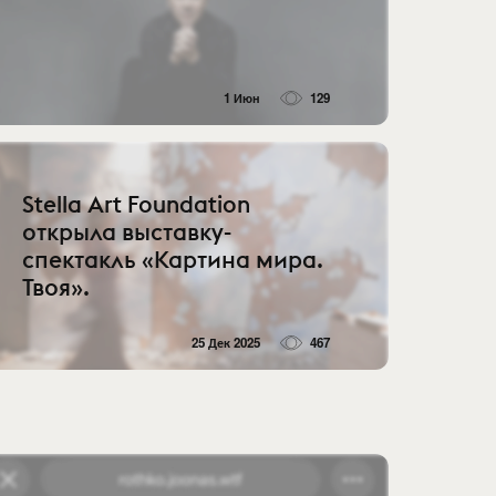
1 Июн
129
Stella Art Foundation
открыла выставку-
спектакль «Картина мира.
Твоя».
25 Дек 2025
467