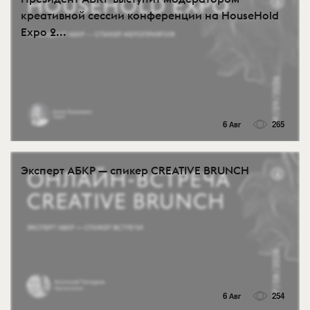
креативной сессии конференции на HouseHold
Expo 2...
6 Авг
265
Эксперт АБКР — спикер CREATIVE BRUNCH
6 Авг
254