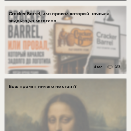
Cracker Barrel, или провал который начался
задолго до логотипа
4 Авг
387
Ваш промпт ничего не стоит?