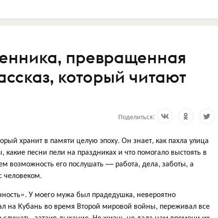
венника, превращенная
ассказ, который читают
Поделиться:
орый хранит в памяти целую эпоху. Он знает, как пахла улица
ы, какие песни пели на праздниках и что помогало выстоять в
ем возможность его послушать — работа, дела, заботы, а
с человеком.
ечность». У моего мужа был прадедушка, невероятно
ал на Кубань во время Второй мировой войны, переживал все
о слушать, затаив дыхание. Но жизнь не дала нам времени их