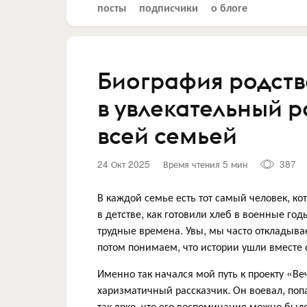
посты
подписчики
о блоге
Биография родст
в увлекательный р
всей семьей
24 Окт 2025
Время чтения 5 мин
387
В каждой семье есть тот самый человек, кот
в детстве, как готовили хлеб в военные год
трудные времена. Увы, мы часто откладыва
потом понимаем, что истории ушли вместе 
Именно так начался мой путь к проекту «В
харизматичный рассказчик. Он воевал, поп
так ярко, что его воспоминания можно был