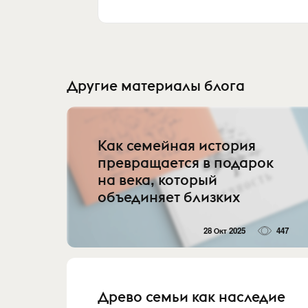
Другие материалы блога
Как семейная история
превращается в подарок
на века, который
объединяет близких
28 Окт 2025
447
Древо семьи как наследие