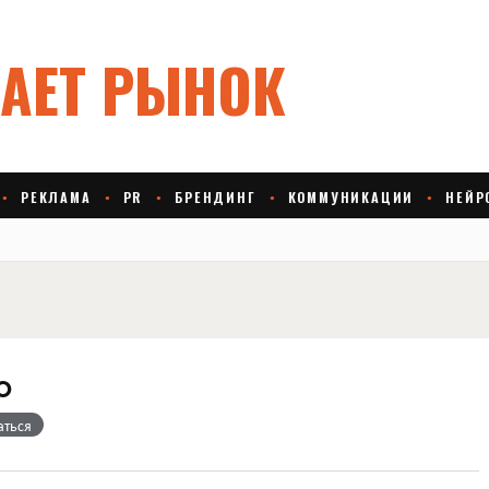
о
аться