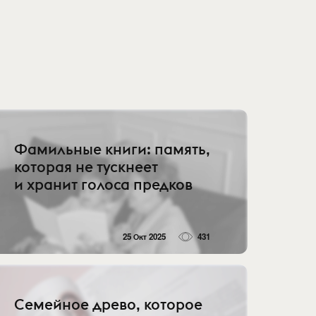
Фамильные книги: память,
которая не тускнеет
и хранит голоса предков
25 Окт 2025
431
Семейное древо, которое