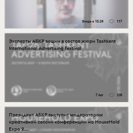
Вчера в 15:24
117
Эксперты АБКР вошли в состав жюри Tashkent
International Advertising Festival
7 Авг
339
Президент АБКР выступит модератором
креативной сессии конференции на HouseHold
Expo 2...